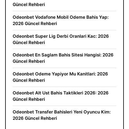
Güncel Rehberi
Odeonbet Vodafone Mobil Odeme Bahis Yap:
2026 Güncel Rehberi
Odeonbet Super Lig Derbi Oranlari Kac: 2026
Güncel Rehberi
Odeonbet En Saglam Bahis Sitesi Hangisi: 2026
Güncel Rehberi
Odeonbet Odeme Yapiyor Mu Kanitlari: 2026
Güncel Rehberi
Odeonbet Alt Ust Bahis Taktikleri 2026: 2026
Güncel Rehberi
Odeonbet Transfer Bahisleri Yeni Oyuncu Kim:
2026 Güncel Rehberi