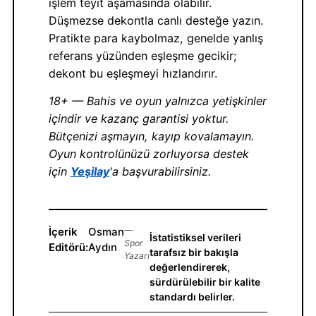
işlem teyit aşamasında olabilir.
Düşmezse dekontla canlı desteğe yazın.
Pratikte para kaybolmaz, genelde yanlış
referans yüzünden eşleşme gecikir;
dekont bu eşleşmeyi hızlandırır.
18+ — Bahis ve oyun yalnızca yetişkinler
içindir ve kazanç garantisi yoktur.
Bütçenizi aşmayın, kayıp kovalamayın.
Oyun kontrolünüzü zorluyorsa destek
için
Yeşilay
'a başvurabilirsiniz.
İçerik
Osman
—
İstatistiksel verileri
Spor
Editörü:
Aydın
tarafsız bir bakışla
Yazarı
değerlendirerek,
sürdürülebilir bir kalite
standardı belirler.