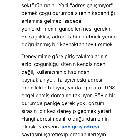
sektörün rutini. Yani "adres çalışmıyor"
demek çoğu durumda sitenin kapandığı
anlamına gelmez, sadece
yönlendirmenin güncellenmesi gerekir.
En sağlıklısı, adresi tahmin etmek yerine
doğrulanmış bir kaynaktan teyit etmek.
Deneyimime göre giriş takılmalarının
ezici çoğunluğu sitenin kendisinden
değil, kullanıcının cihazından
kaynaklanıyor. Tarayıcı eski adresi
önbellekte tutuyor, ya da operatör DNS'i
engellenmiş domaine takılıyor. Böyle bir
durumda paniğe gerek yok; çözüm
sırasını bir kez deneyip geçmek yeterli.
Hangi adresin canlı olduğundan emin
olmak isterseniz
son giriş adresi
sayfasını işaretleyip oradan ilerleyin.