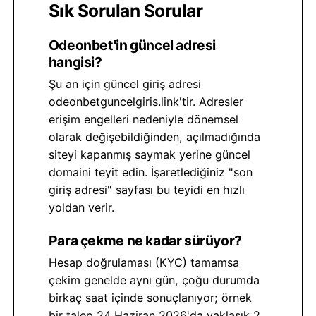
Sık Sorulan Sorular
Odeonbet'in güncel adresi
hangisi?
Şu an için güncel giriş adresi
odeonbetguncelgiris.link'tir. Adresler
erişim engelleri nedeniyle dönemsel
olarak değişebildiğinden, açılmadığında
siteyi kapanmış saymak yerine güncel
domaini teyit edin. İşaretlediğiniz "son
giriş adresi" sayfası bu teyidi en hızlı
yoldan verir.
Para çekme ne kadar sürüyor?
Hesap doğrulaması (KYC) tamamsa
çekim genelde aynı gün, çoğu durumda
birkaç saat içinde sonuçlanıyor; örnek
bir talep 24 Haziran 2026'da yaklaşık 2