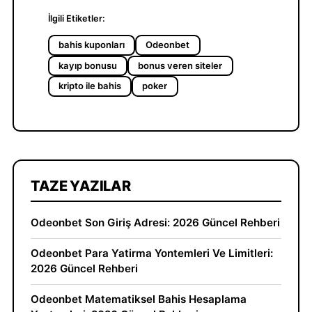
İlgili Etiketler:
bahis kuponları
Odeonbet
kayıp bonusu
bonus veren siteler
kripto ile bahis
poker
TAZE YAZILAR
Odeonbet Son Giriş Adresi: 2026 Güncel Rehberi
Odeonbet Para Yatirma Yontemleri Ve Limitleri:
2026 Güncel Rehberi
Odeonbet Matematiksel Bahis Hesaplama