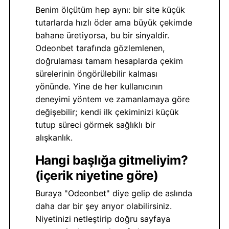
Benim ölçütüm hep aynı: bir site küçük
tutarlarda hızlı öder ama büyük çekimde
bahane üretiyorsa, bu bir sinyaldir.
Odeonbet tarafında gözlemlenen,
doğrulaması tamam hesaplarda çekim
sürelerinin öngörülebilir kalması
yönünde. Yine de her kullanıcının
deneyimi yöntem ve zamanlamaya göre
değişebilir; kendi ilk çekiminizi küçük
tutup süreci görmek sağlıklı bir
alışkanlık.
Hangi başlığa gitmeliyim?
(içerik niyetine göre)
Buraya "Odeonbet" diye gelip de aslında
daha dar bir şey arıyor olabilirsiniz.
Niyetinizi netleştirip doğru sayfaya