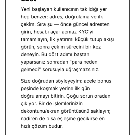
Yeni başlayan kullanıcının takıldığı yer
hep benzer: adres, doğrulama ve ilk
çekim. Sıra şu — önce güncel adresten
girin, hesabı açar açmaz KYC'yi
tamamlayın, ilk yatırımı küçük tutup akışı
görün, sonra çekim sürecini bir kez
deneyin. Bu dört adımı baştan
yaparsanız sonradan "para neden
gelmedi" sorusuyla uğraşmazsınız.
Size doğrudan söyleyeyim: acele bonus
peşinde koşmak yerine ilk gün
doğrulamayı bitirin. Çoğu sorun oradan
çıkıyor. Bir de işlemlerinizin
dekontunu/ekran görüntüsünü saklayın;
nadiren de olsa eşleşme gecikirse en
hızlı çözüm budur.