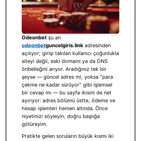
Odeonbet
şu an
odeonbet
guncelgiris.link
adresinden
açılıyor; girişi takılan kullanıcı çoğunlukla
siteyi değil, eski domaini ya da DNS
önbelleğini arıyor. Aradığınız tek bir
şeyse — güncel adres mi, yoksa "para
çekme ne kadar sürüyor" gibi işlemsel
bir cevap mı — bu sayfa ikisini de net
ayırıyor: adres bölümü üstte, ödeme ve
hesap işlemleri hemen altında. Önce
niyetinizi söyleyin, doğru başlığa
götüreyim.
Pratikte gelen soruların büyük kısmı iki