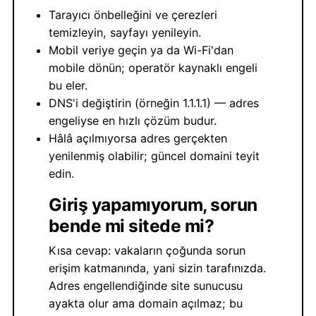
Tarayıcı önbelleğini ve çerezleri
temizleyin, sayfayı yenileyin.
Mobil veriye geçin ya da Wi-Fi'dan
mobile dönün; operatör kaynaklı engeli
bu eler.
DNS'i değiştirin (örneğin 1.1.1.1) — adres
engeliyse en hızlı çözüm budur.
Hâlâ açılmıyorsa adres gerçekten
yenilenmiş olabilir; güncel domaini teyit
edin.
Giriş yapamıyorum, sorun
bende mi sitede mi?
Kısa cevap: vakaların çoğunda sorun
erişim katmanında, yani sizin tarafınızda.
Adres engellendiğinde site sunucusu
ayakta olur ama domain açılmaz; bu