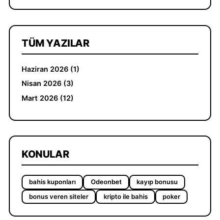
TÜM YAZILAR
Haziran 2026 (1)
Nisan 2026 (3)
Mart 2026 (12)
KONULAR
bahis kuponları
Odeonbet
kayıp bonusu
bonus veren siteler
kripto ile bahis
poker